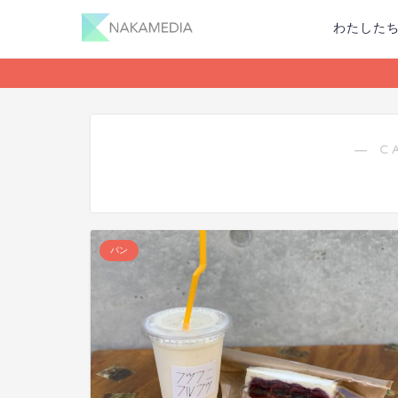
わたした
― C
パン