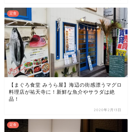
定食
【まぐろ食堂 みうら屋】海辺の街感漂うマグロ
料理店が祐天寺に！新鮮な魚介やサラダは絶
品！
2020年2月13日
定食