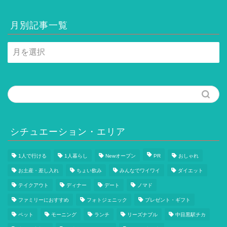
月別記事一覧
月
別
記
事
一
覧
シチュエーション・エリア
1人で行ける
1人暮らし
Newオープン
PR
おしゃれ
お土産・差し入れ
ちょい飲み
みんなでワイワイ
ダイエット
テイクアウト
ディナー
デート
ノマド
ファミリーにおすすめ
フォトジェニック
プレゼント・ギフト
ペット
モーニング
ランチ
リーズナブル
中目黒駅チカ