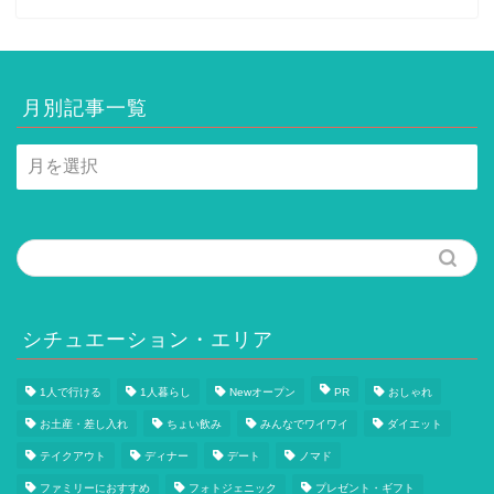
月別記事一覧
月
別
記
事
一
覧
シチュエーション・エリア
1人で行ける
1人暮らし
Newオープン
PR
おしゃれ
お土産・差し入れ
ちょい飲み
みんなでワイワイ
ダイエット
テイクアウト
ディナー
デート
ノマド
ファミリーにおすすめ
フォトジェニック
プレゼント・ギフト