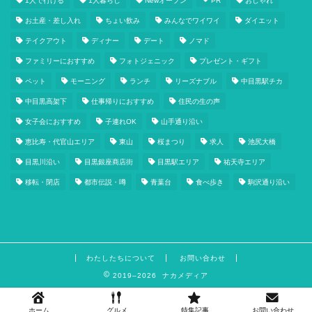
1人で行ける
1人暮らし
Newオープン
PR
おしゃれ
お土産・差し入れ
ちょい飲み
みんなでワイワイ
ダイエット
テイクアウト
ディナー
デート
ノマド
ファミリーにおすすめ
フォトジェニック
プレゼント・ギフト
ペット
モーニング
ランチ
リーズナブル
中目黒駅チカ
中目黒高架下
仕事帰りにおすすめ
住民の生の声
女子会におすすめ
子連れOK
山手通り沿い
恵比寿・代官山エリア
東山
桜まつり
求人
池尻大橋
目黒川沿い
目黒銀座商店街
目黒駅エリア
祐天寺エリア
移転・閉店
都市伝説・噂
青葉台
食べ歩き
駒沢通り沿い
わたしたちについて
お問い合わせ
2019–2026 ナカメディア
ホーム
グルメ
特集記事
お問い合わせ