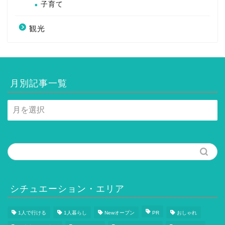
子育て
観光
月別記事一覧
月
別
記
事
一
覧
シチュエーション・エリア
1人で行ける
1人暮らし
Newオープン
PR
おしゃれ