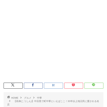
HOME
グルメ
中華
【高伸(こうしん)】中目黒で町中華といえばここ！30年以上地元民に愛される名
店