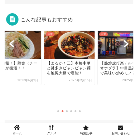
こんな記事もおすすめ
中華
中華
まるかく三】本格中華
【熱炒虎打楽 / ルーチャ
謎多きビャンビャン麺
オホダラ】中目黒高架下
池尻大橋で堪能！
で美味い炒めモノと...
2023年9月13日
2025年1月30日
※営業再開しました
目黒・池尻大橋】悲
鶏舎（チーシャ）が
店...
2019年5
ホーム
グルメ
特集記事
お問い合わせ