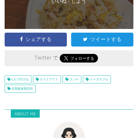
いいね ! しよう
シェアする
ツイートする
Twitter で
1人で行ける
テイクアウト
ランチ
リーズナブル
目黒銀座商店街
ABOUT ME