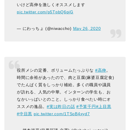
いけど高伸を激しくオススメします
pic.twitter.com/p5TpbQ6pjG
— にわっちょ (@niwaccho)
May 26, 2020
役所メシの定番、ボリュームたっぷりな
#高伸
。
時間に余裕があったので、肉と豆腐(麻婆豆腐定食)
でたんぱく質をしっかり補給。多くの職員や議員
が訪れる、人気の中華。インターンの学生も、お
なかいっぱいとのこと。しっかり食べたい時にオ
ススメの逸品。
#実は昨日の話
#予算千円
#上目黒
#中目黒
pic.twitter.com/1TSoB4xyd7