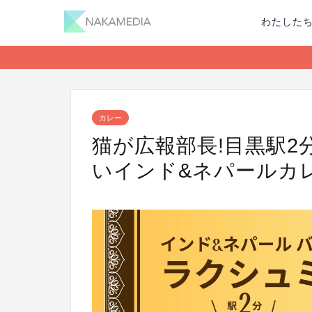
わたした
カレー
猫が広報部長!目黒駅
いインド&ネパールカ