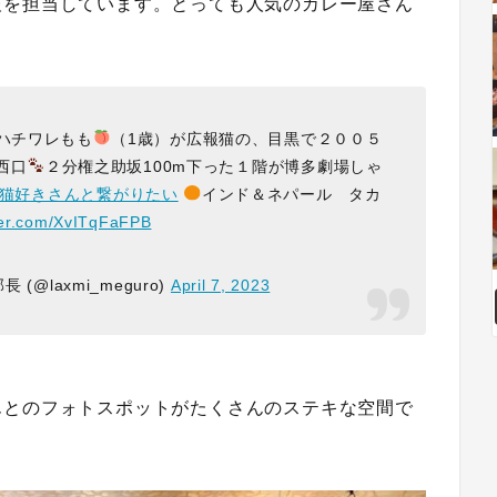
報を担当しています。とっても人気のカレー屋さん
ハチワレもも
（1歳）が広報猫の、目黒で２００５
西口
２分権之助坂100m下った１階が博多劇場しゃ
#猫好きさんと繋がりたい
インド＆ネパール タカ
tter.com/XvITqFaFPB
 (@laxmi_meguro)
April 7, 2023
んとのフォトスポットがたくさんのステキな空間で