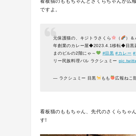
看板猫のももちゃんとさくらちゃんが広
ですよ。
元保護猫の、キジトラさくら
（
）＆
年創業のカレー屋◆2023.4.1移転◆目黒
まのビルの2階にゃ～
#目黒
#カレー
リー民族料理バル ラクシュミー
pic.twi
— ラクシュミー 目黒
もも
広報ねこ部長
看板猫のももちゃん、先代のさくらちゃ
す!