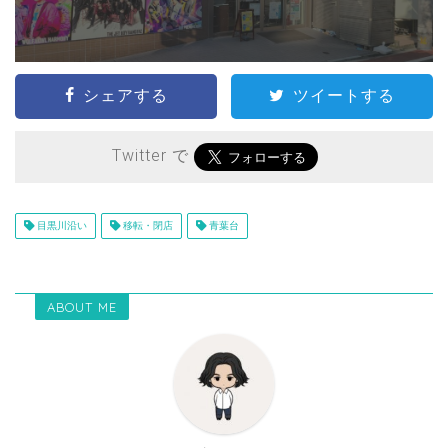
シェアする
ツイートする
Twitter で
目黒川沿い
移転・閉店
青葉台
ABOUT ME