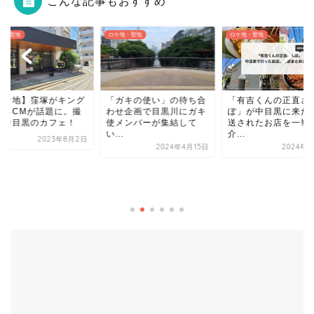
こんな記事もおすすめ
地・聖地
ロケ地・聖地
ロケ地・聖地
ロケ地】窪塚がキング
「ガキの使い」の待ち合
「有吉くんの正直さ
なるCMが話題に。撮
わせ企画で目黒川にガキ
ぽ」が中目黒に来た
は中目黒のカフェ！
使メンバーが集結して
送されたお店を一挙
い...
介...
2023年8月2日
2024年4月15日
2024年3