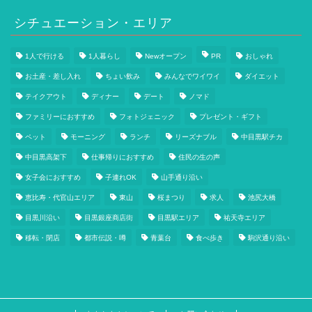
シチュエーション・エリア
1人で行ける
1人暮らし
Newオープン
PR
おしゃれ
お土産・差し入れ
ちょい飲み
みんなでワイワイ
ダイエット
テイクアウト
ディナー
デート
ノマド
ファミリーにおすすめ
フォトジェニック
プレゼント・ギフト
ペット
モーニング
ランチ
リーズナブル
中目黒駅チカ
中目黒高架下
仕事帰りにおすすめ
住民の生の声
女子会におすすめ
子連れOK
山手通り沿い
恵比寿・代官山エリア
東山
桜まつり
求人
池尻大橋
目黒川沿い
目黒銀座商店街
目黒駅エリア
祐天寺エリア
移転・閉店
都市伝説・噂
青葉台
食べ歩き
駒沢通り沿い