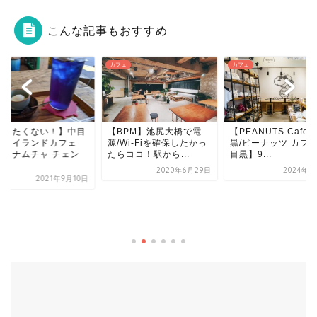
こんな記事もおすすめ
ェ
カフェ
カフェ
BPM】池尻大橋で電
【PEANUTS Cafe 中目
Wi-Fiを確保したかっ
黒/ピーナッツ カフェ 中
ココ！駅から...
目黒】9...
2020年6月29日
2024年7月2日
【La vie a la
Campagne】中目
っそりと佇む...
2025年2