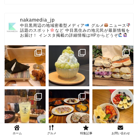
nakamedia_jp
中目黒周辺の地域密着型メディア
グルメ
ニュース
話題のスポット
など
中目黒住みの地元民が最新情報を
お届け！
インスタ掲載の詳細情報はHPからどうぞ
ホーム
グルメ
特集記事
お問い合わせ