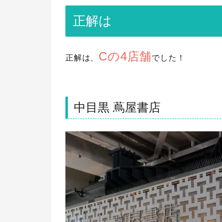
正解は
Cの4店舗
正解は、
でした！
中目黒 蔦屋書店