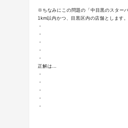
※ちなみにこの問題の「中目黒のスター
1km以内かつ、目黒区内の店舗とします
・
・
・
・
・
正解は…
・
・
・
・
・