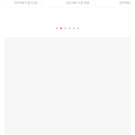
2024年11月19日
2019年6月24日
【御門屋】創業約70
揚げまんじゅうの老
中目黒駅前にオープ
2020年1