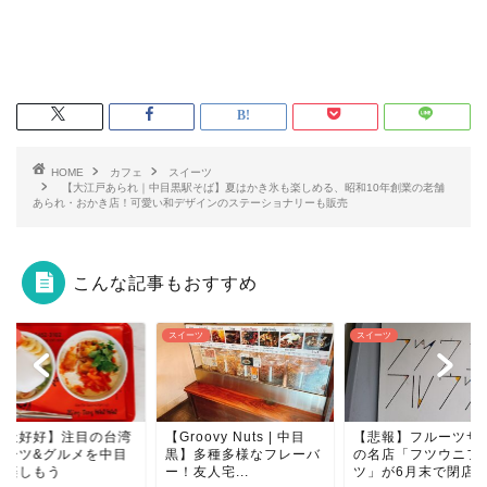
HOME
カフェ
スイーツ
【大江戸あられ｜中目黒駅そば】夏はかき氷も楽しめる、昭和10年創業の老舗
あられ・おかき店！可愛い和デザインのステーショナリーも販売
こんな記事もおすすめ
ーツ
スイーツ
スイーツ
roovy Nuts | 中目
【悲報】フルーツサンド
】多種多様なフレーバ
の名店「フツウニフルウ
友人宅...
ツ」が6月末で閉店…