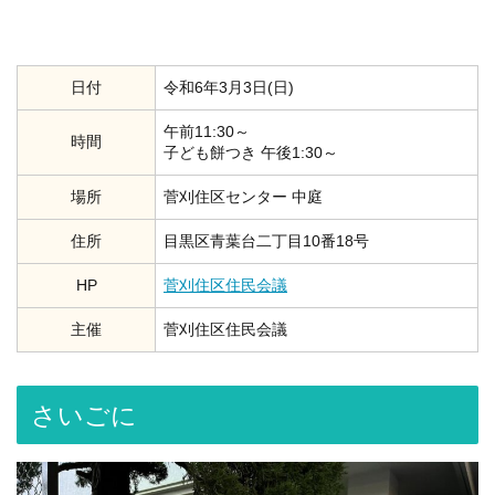
日付
令和6年3月3日(日)
午前11:30～
時間
子ども餅つき 午後1:30～
場所
菅刈住区センター 中庭
住所
目黒区青葉台二丁目10番18号
HP
菅刈住区住民会議
主催
菅刈住区住民会議
さいごに