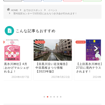
HOME
おでかけスポット
イベント
菅刈住区センターで3月3日におもちつき大会が行われます！
こんな記事もおすすめ
ント
イベント
イベント
上目黒氷川神社】4月
【目黒川沿い近況報告】
【上目黒氷川神社】
1日におかげマルシェが
中目黒桜まつり情報
27日に境内テラスが
催されるよ！
【2023年版】
されます！
2024年4月17日
2023年3月22日
2024年7