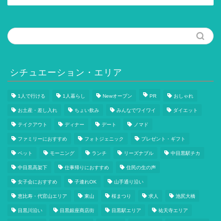
記
事
一
覧
シチュエーション・エリア
1人で行ける
1人暮らし
Newオープン
PR
おしゃれ
お土産・差し入れ
ちょい飲み
みんなでワイワイ
ダイエット
テイクアウト
ディナー
デート
ノマド
ファミリーにおすすめ
フォトジェニック
プレゼント・ギフト
ペット
モーニング
ランチ
リーズナブル
中目黒駅チカ
中目黒高架下
仕事帰りにおすすめ
住民の生の声
女子会におすすめ
子連れOK
山手通り沿い
恵比寿・代官山エリア
東山
桜まつり
求人
池尻大橋
目黒川沿い
目黒銀座商店街
目黒駅エリア
祐天寺エリア