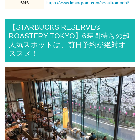
SNS
https://www.instagram.com/seoulkomachi/
【STARBUCKS RESERVE®
ROASTERY TOKYO】6時間待ちの超
人気スポットは、前日予約が絶対オ
ススメ！