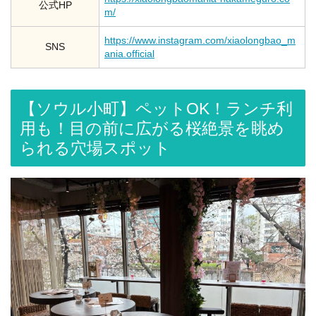
公式HP
m/
https://www.instagram.com/xiaolongbao_m
SNS
ania.official
【ソウル小町】ペットOK！ランチ利
用も！目の前に広がる桜絶景を眺め
られる穴場スポット