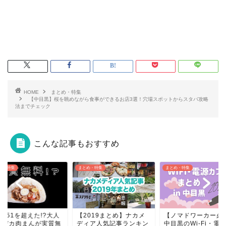
HOME
まとめ・特集
【中目黒】桜を眺めながら食事ができるお店3選！穴場スポットからスタバ攻略
法までチェック
こんな記事もおすすめ
め・特集
まとめ・特集
まとめ・特集
551を超えた!?大人
【2019まとめ】ナカメ
【ノマドワーカー必
ドデカ肉まんが実質無
ディア人気記事ランキン
中目黒のWi-Fi・電