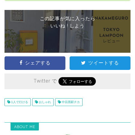
この記事が気に入ったら
いいね ! しよう
シェアする
ツイートする
Twitter で
1人で行ける
おしゃれ
中目黒駅チカ
ABOUT ME