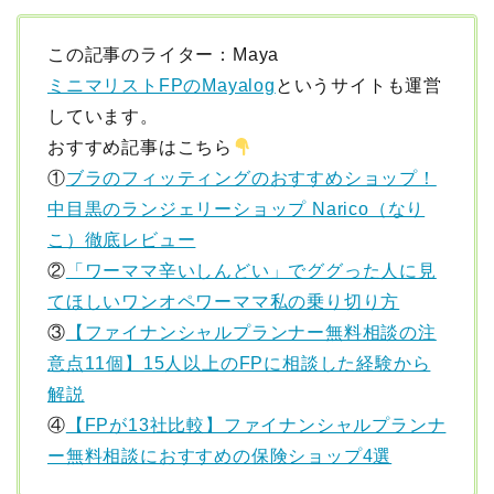
この記事のライター：Maya
ミニマリストFPのMayalog
というサイトも運営
しています。
おすすめ記事はこちら
①
ブラのフィッティングのおすすめショップ！
中目黒のランジェリーショップ Narico（なり
こ）徹底レビュー
②
「ワーママ辛いしんどい」でググった人に見
てほしいワンオペワーママ私の乗り切り方
③
【ファイナンシャルプランナー無料相談の注
意点11個】15人以上のFPに相談した経験から
解説
④
【FPが13社比較】ファイナンシャルプランナ
ー無料相談におすすめの保険ショップ4選