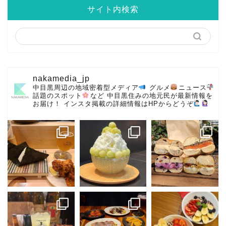
サイト内検索
nakamedia_jp
中目黒周辺の地域密着型メディア
グルメ
ニュース
話題のスポット
など
中目黒住みの地元民が最新情報を
お届け！
インスタ掲載の詳細情報はHPからどうぞ