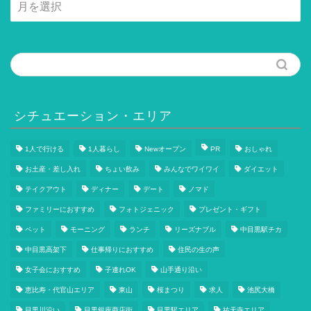
別
記
事
一
覧
シチュエーション・エリア
1人で行ける
1人暮らし
Newオープン
PR
おしゃれ
お土産・差し入れ
ちょい飲み
みんなでワイワイ
ダイエット
テイクアウト
ディナー
デート
ノマド
ファミリーにおすすめ
フォトジェニック
プレゼント・ギフト
ペット
モーニング
ランチ
リーズナブル
中目黒駅チカ
中目黒高架下
仕事帰りにおすすめ
住民の生の声
女子会におすすめ
子連れOK
山手通り沿い
恵比寿・代官山エリア
東山
桜まつり
求人
池尻大橋
目黒川沿い
目黒銀座商店街
目黒駅エリア
祐天寺エリア