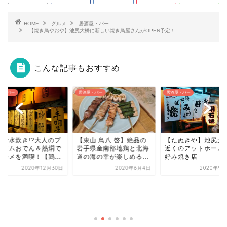
HOME
グルメ
居酒屋・バー
【焼き鳥やおや】池尻大橋に新しい焼き鳥屋さんがOPEN予定！
こんな記事もおすすめ
居酒屋・バー
居酒屋・バー
き!?大人のプ
【東山 鳥八 啓】絶品の
【たぬきや】池尻大橋駅
おでん＆熱燗で
岩手県産南部地鶏と北海
近くのアットホームなお
満喫！【鶏...
道の海の幸が楽しめる...
好み焼き店
2020年12月30日
2020年6月4日
2020年9月27日