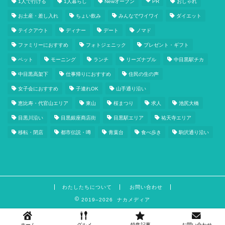
1人で行ける
1人暮らし
Newオープン
PR
おしゃれ
お土産・差し入れ
ちょい飲み
みんなでワイワイ
ダイエット
テイクアウト
ディナー
デート
ノマド
ファミリーにおすすめ
フォトジェニック
プレゼント・ギフト
ペット
モーニング
ランチ
リーズナブル
中目黒駅チカ
中目黒高架下
仕事帰りにおすすめ
住民の生の声
女子会におすすめ
子連れOK
山手通り沿い
恵比寿・代官山エリア
東山
桜まつり
求人
池尻大橋
目黒川沿い
目黒銀座商店街
目黒駅エリア
祐天寺エリア
移転・閉店
都市伝説・噂
青葉台
食べ歩き
駒沢通り沿い
わたしたちについて
お問い合わせ
2019–2026 ナカメディア
ホーム
グルメ
特集記事
お問い合わせ