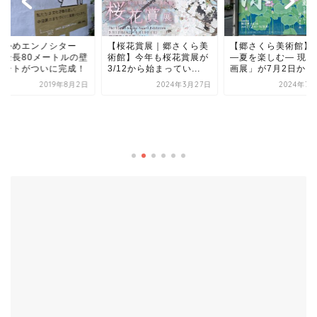
なかめエンノシター
【桜花賞展｜郷さくら美
【郷さくら美術館】
】全長80メートルの壁
術館】今年も桜花賞展が
―夏を楽しむ― 現代
アートがついに完成！
3/12から始まってい...
画展」が7月2日か...
2019年8月2日
2024年3月27日
2024年7月