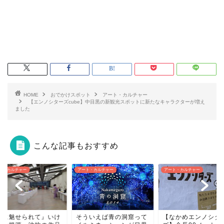
HOME
おでかけスポット
アート・カルチャー
【エンノシターズcube】中目黒の新観光スポットに新たなキャラクターが増え
ました
こんな記事もおすすめ
ト・カルチャー
アート・カルチャー
アート・カルチャー
ういえば青の洞窟って
【なかめエンノシター