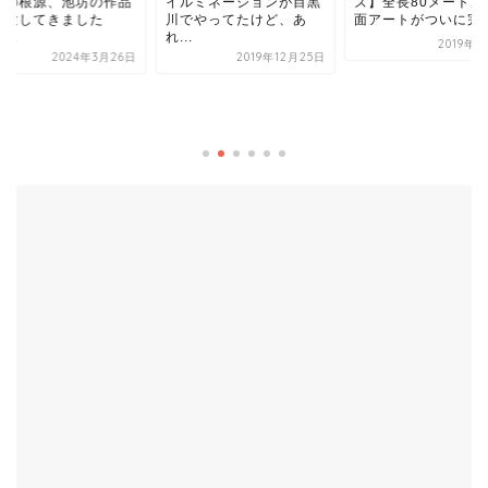
ルミネーションが目黒
ズ】全長80メートルの壁
でやってたけど、あ
面アートがついに完成！
.
2019年8月2日
2019年12月25日
【桜花賞展｜郷さく
術館】今年も桜花賞
3/12から始まってい..
2024年3月