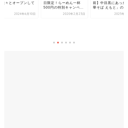
限定！らーめん一杯
前】中目黒にあった「中
0円の特別キャンペ...
華そば えもと」の...
2020年2月23日
2025年2月6日
【百麺（パイメン）
700円台で味わえる
パ抜群の激ウマ家系
ー...
2019年6