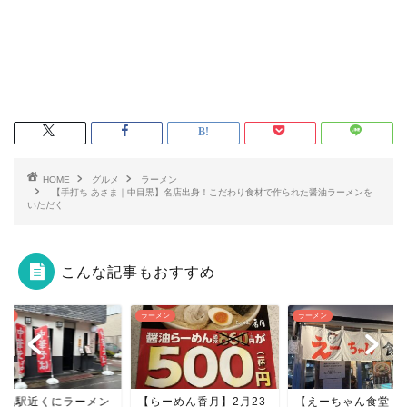
HOME
グルメ
ラーメン
【手打ち あさま｜中目黒】名店出身！こだわり食材で作られた醤油ラーメンを
いただく
こんな記事もおすすめ
メン
ラーメン
ラーメン
らーめん香月】2月23
【えーちゃん食堂 | 不動