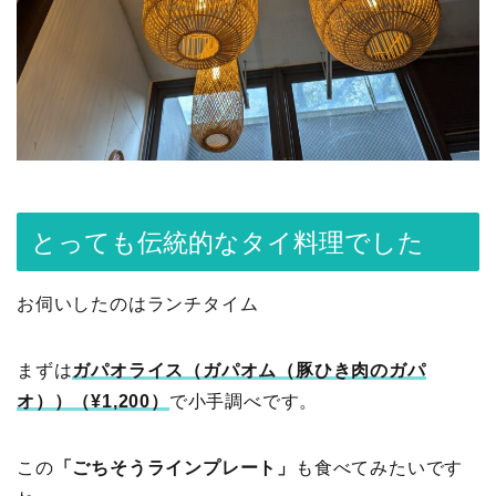
とっても伝統的なタイ料理でした
お伺いしたのはランチタイム
まずは
ガパオライス（ガパオム（豚ひき肉のガパ
オ））（¥1,200）
で小手調べです。
この
「ごちそうラインプレート」
も食べてみたいです