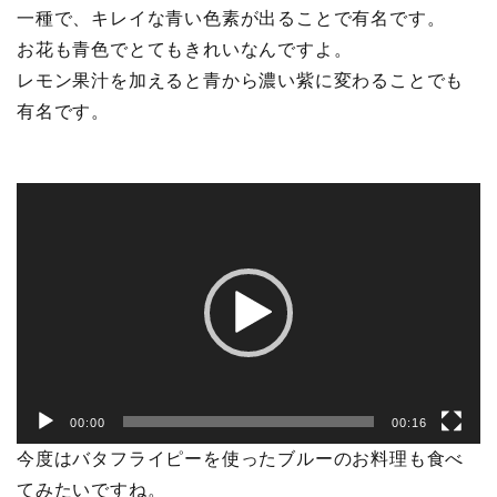
一種で、キレイな青い色素が出ることで有名です。
お花も青色でとてもきれいなんですよ。
レモン果汁を加えると青から濃い紫に変わることでも
有名です。
動
画
プ
レ
ー
ヤ
ー
00:00
00:16
今度はバタフライピーを使ったブルーのお料理も食べ
てみたいですね。