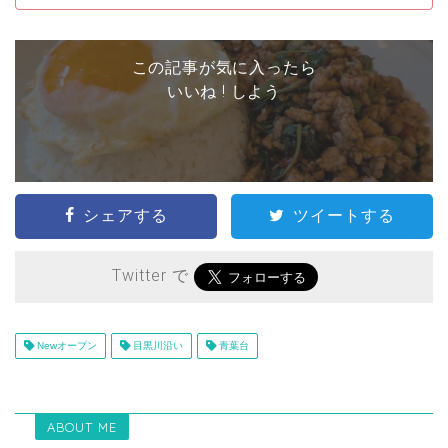
この記事が気に入ったら
いいね ! しよう
シェアする
ツイートする
Twitter で
Newオープン
目黒川沿い
青葉台
ABOUT ME