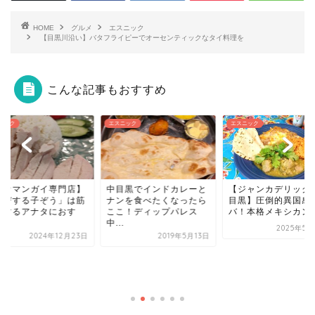
HOME
グルメ
エスニック
【目黒川沿い】バタフライピーでオーセンティックなタイ料理を
こんな記事もおすすめ
ニック
エスニック
エスニック
目黒でインドカレーと
【ジャンカデリック｜中
ンを食べたくなったら
目黒】圧倒的異国感！ビ
こ！ディップパレス
バ！本格メキシカン
.
2025年5月22日
2019年5月13日
【ソイナナ】中目黒
イ料理屋、SOI 7の
ヤムライスヌードル..
2020年1