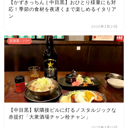
【かずきっちん | 中目黒】おひとり様量にも対
応！季節の食材を夜遅くまで楽しめるイタリア
ン
2025年3月21日
居酒屋・バー
【中目黒】駅隣接ビルに灯るノスタルジックな
赤提灯「大衆酒場チャン栓チャン」
2025年3月12日