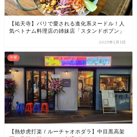
【祐天寺】パリで愛される進化系ヌードル！人
気ベトナム料理店の姉妹店「スタンドボブン」
2025年2月3日
中華
【熱炒虎打楽 / ルーチャオホダラ】中目黒高架