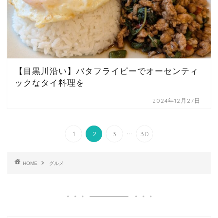
【目黒川沿い】バタフライピーでオーセンティ
ックなタイ料理を
2024年12月27日
...
1
2
3
30
HOME
グルメ