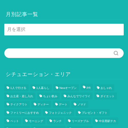
月別記事一覧
月
別
記
事
一
覧
シチュエーション・エリア
1人で行ける
1人暮らし
Newオープン
PR
おしゃれ
お土産・差し入れ
ちょい飲み
みんなでワイワイ
ダイエット
テイクアウト
ディナー
デート
ノマド
ファミリーにおすすめ
フォトジェニック
プレゼント・ギフト
ペット
モーニング
ランチ
リーズナブル
中目黒駅チカ