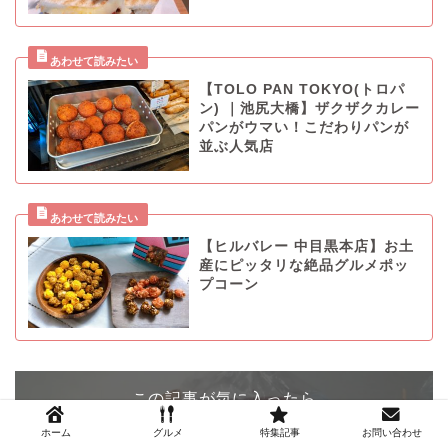
【TOLO PAN TOKYO(トロパ
ン) ｜池尻大橋】ザクザクカレー
パンがウマい！こだわりパンが
並ぶ人気店
【ヒルバレー 中目黒本店】お土
産にピッタリな絶品グルメポッ
プコーン
この記事が気に入ったら
いいね ! しよう
ホーム
グルメ
特集記事
お問い合わせ