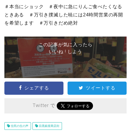
＃本当にショック ＃夜中に急にりんご食べたくなる
ときある ＃万引き撲滅した暁には24時間営業の再開
を希望します ＃万引きだめ絶対
この記事が気に入ったら
いいね ! しよう
シェアする
ツイートする
Twitter で
住民の生の声
目黒銀座商店街