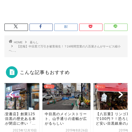
HOME
暮らし
【悲報】中目黒で万引き被害発生！？24時間営業の八百屋さんがサービス縮小
へ…。
こんな記事もおすすめ
し
暮らし
暮らし
目黒のメインストリー
【八百重】リンゴ1カゴ
、山手通りの道幅が広
で100円？！恐ろしいほ
るらしい
ど安い目黒銀座の八百...
2019年8月26日
2019年9月5日