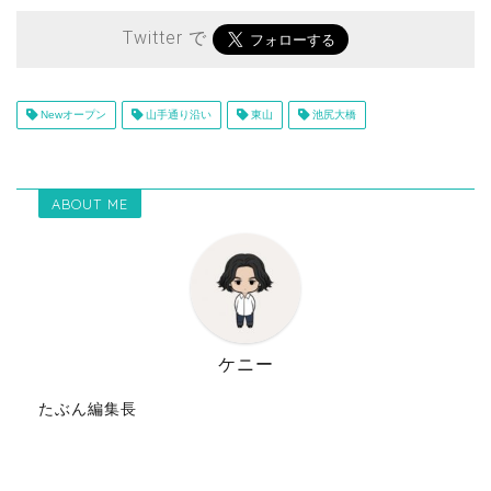
Twitter で
Newオープン
山手通り沿い
東山
池尻大橋
ABOUT ME
ケニー
たぶん編集長