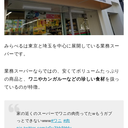
みらべるは東京と埼玉を中心に展開している業務スー
パーです。
業務スーパーならではの、安くてボリュームたっぷり
の商品と、
ワニやカンガルーなどの珍しい食材
を扱っ
ているのが特徴。
家の近くのスーパーでワニの肉売ってたwもうガブ
っとできないwww
#ワニ
#肉
pic.twitter.com/v0u3bb9Hdv