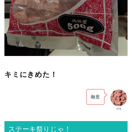
キミにきめた！
御意
肉塊
ステーキ祭りじゃ！