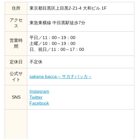
住所
東京都目黒区上目黒2-21-4 大和ビル 1F
アクセ
東急東横線 中目黒駅徒歩7分
ス
平日／11：00～19：00
営業時
土曜／10：00～19：00
間
日、祝日／11：00～17：00
定休日
不定休
公式サ
sakana bacca – サカナバッカ –
イト
Instagram
SNS
Twitter
Facebook