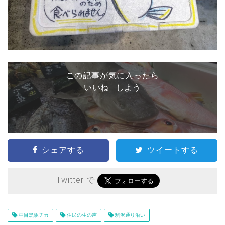
この記事が気に入ったら
いいね ! しよう
シェアする
ツイートする
Twitter で
中目黒駅チカ
住民の生の声
駒沢通り沿い