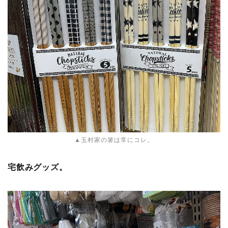
▲玉村家の箸は常にコレ。
宅飲みグッズ。