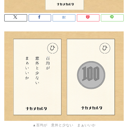
▲百均が 意外と少ない まぁいいか