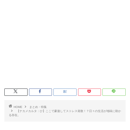
HOME
まとめ・特集
【ナカメカルタ：ひ】ここで豪遊してストレス発散！？日々の生活が地味に助か
る存在。