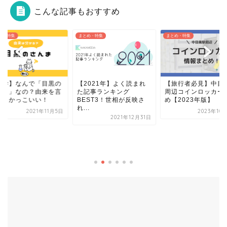
こんな記事もおすすめ
め・特集
まとめ・特集
まとめ・特集
2021年】よく読まれ
【旅行者必見】中目黒駅
記事ランキング
周辺コインロッカーまと
EST3！世相が反映さ
め【2023年版】
.
2023年10月12日
2021年12月31日
【ナカメカルタ：や
目黒の暮らしやすさ
密とは？【一人暮ら
も...
2020年1