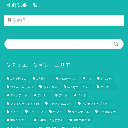
月別記事一覧
月
別
記
事
一
覧
シチュエーション・エリア
1人で行ける
1人暮らし
Newオープン
PR
おしゃれ
お土産・差し入れ
ちょい飲み
みんなでワイワイ
ダイエット
テイクアウト
ディナー
デート
ノマド
ファミリーにおすすめ
フォトジェニック
プレゼント・ギフト
ペット
モーニング
ランチ
リーズナブル
中目黒駅チカ
中目黒高架下
仕事帰りにおすすめ
住民の生の声