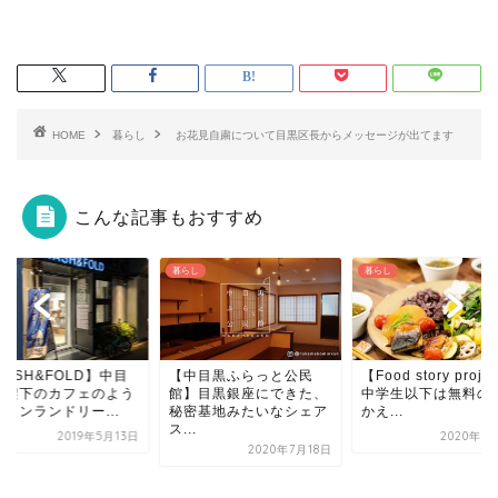
HOME
暮らし
お花見自粛について目黒区長からメッセージが出てます
こんな記事もおすすめ
し
暮らし
暮らし
ASH&FOLD】中目
【中目黒ふらっと公民
【Food story proje
高架下のカフェのよう
館】目黒銀座にできた、
中学生以下は無料の
インランドリー...
秘密基地みたいなシェア
かえ...
ス...
2019年5月13日
2020年3
2020年7月18日