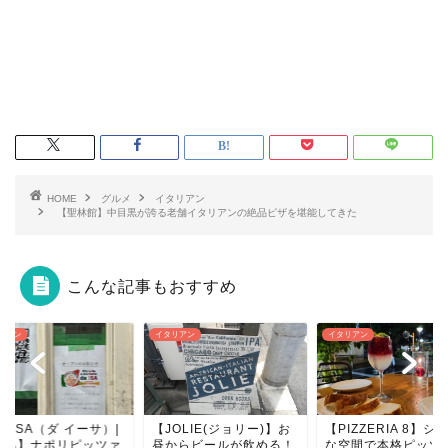
HOME
グルメ
イタリアン
【聖林館】中目黒が誇る老舗イタリアンの絶品ピザを堪能してきた
こんな記事もおすすめ
リアン
イタリアン
イタリアン
OLIE(ジョリー)】お
【PIZZERIA 8】シック
からビールが飲める！
な空間で本格ピッツァと