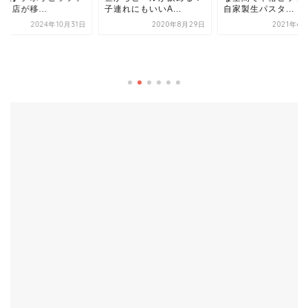
れにもいいA...
自家製生パスタ...
2020年8月29日
2021年6月30日
【創業20年】東山の
イタリアン「タルト
カ」でコスパ最高ラン.
2022年3