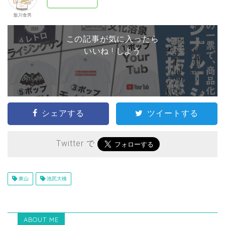
飯川食男
この記事が気に入ったら
いいね ! しよう
シェアする
ツイートする
Twitter で
東山
池尻大橋
ABOUT ME