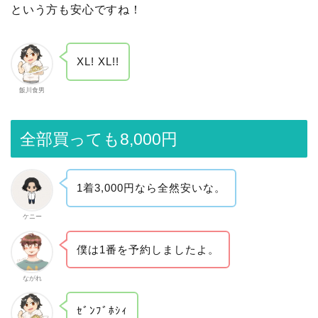
という方も安心ですね！
XL! XL!!
飯川食男
全部買っても8,000円
1着3,000円なら全然安いな。
ケニー
僕は1番を予約しましたよ。
ながれ
ｾﾞﾝﾌﾞﾎｼｨ