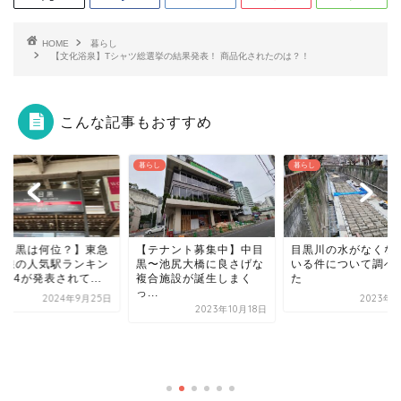
HOME
暮らし
【文化浴泉】Tシャツ総選挙の結果発表！ 商品化されたのは？！
こんな記事もおすすめ
し
暮らし
暮らし
テナント募集中】中目
目黒川の水がなくなって
〜池尻大橋に良さげな
いる件について調べてみ
合施設が誕生しまく
た
.
2023年3月1日
2023年10月18日
【中目黒の巨大廃墟
16億円といわれてい
地に建築計画が出た！.
2021年2