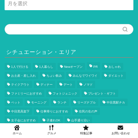
月
別
記
事
一
覧
シチュエーション・エリア
1人で行ける
1人暮らし
Newオープン
PR
おしゃれ
お土産・差し入れ
ちょい飲み
みんなでワイワイ
ダイエット
テイクアウト
ディナー
デート
ノマド
ファミリーにおすすめ
フォトジェニック
プレゼント・ギフト
ペット
モーニング
ランチ
リーズナブル
中目黒駅チカ
中目黒高架下
仕事帰りにおすすめ
住民の生の声
女子会におすすめ
子連れOK
山手通り沿い
恵比寿・代官山エリア
東山
桜まつり
求人
池尻大橋
ホーム
グルメ
特集記事
お問い合わせ