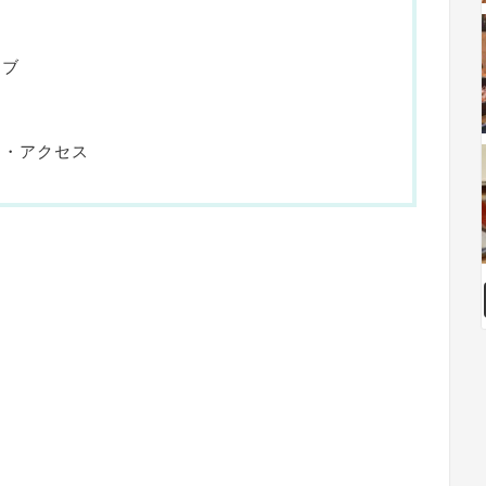
ー
ゥブ
も
間・アクセス