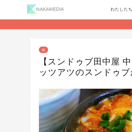
わたした
鍋
【スンドゥブ田中屋 
ッツアツのスンドゥブ