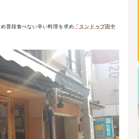
ため普段食べない辛い料理を求め
「スンドゥブ田中