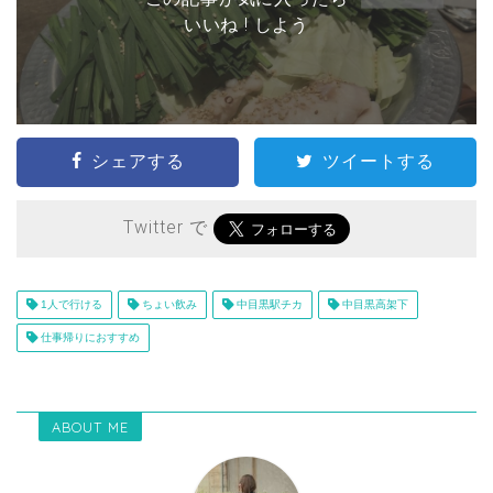
いいね ! しよう
シェアする
ツイートする
Twitter で
1人で行ける
ちょい飲み
中目黒駅チカ
中目黒高架下
仕事帰りにおすすめ
ABOUT ME