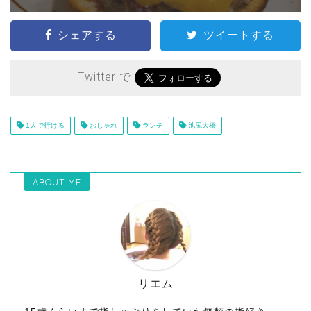
シェアする
ツイートする
Twitter で
1人で行ける
おしゃれ
ランチ
池尻大橋
ABOUT ME
リエム