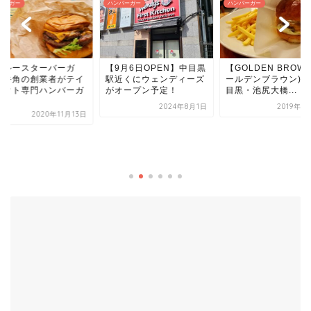
バーガー
ハンバーガー
ハンバーガー
9月6日OPEN】中目黒
【GOLDEN BROWN(ゴ
近くにウェンディーズ
ールデンブラウン)】中
オープン予定！
目黒・池尻大橋...
2024年8月1日
2019年7月11日
【移転】昆布〆フィ
ュバーガーで有名な
ファシャスが渋谷パ
コ...
2019年1