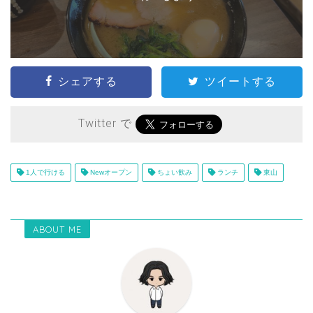
シェアする
ツイートする
Twitter で
1人で行ける
Newオープン
ちょい飲み
ランチ
東山
ABOUT ME