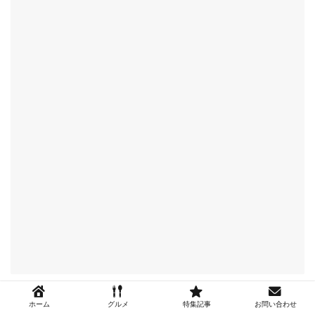
ホーム
グルメ
特集記事
お問い合わせ
【魔皿カレー】中目黒駅すぐそば、超本