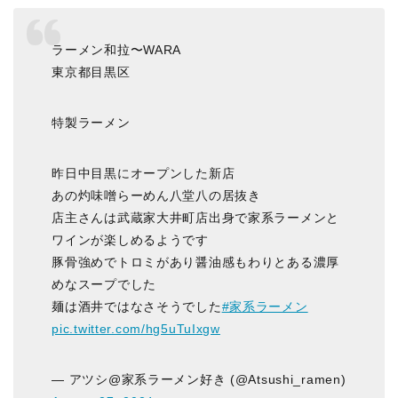
ラーメン和拉〜WARA
東京都目黒区
特製ラーメン
昨日中目黒にオープンした新店
あの灼味噌らーめん八堂八の居抜き
店主さんは武蔵家大井町店出身で家系ラーメンと
ワインが楽しめるようです
豚骨強めでトロミがあり醤油感もわりとある濃厚
めなスープでした
麺は酒井ではなさそうでした
#家系ラーメン
pic.twitter.com/hg5uTuIxgw
— アツシ@家系ラーメン好き (@Atsushi_ramen)