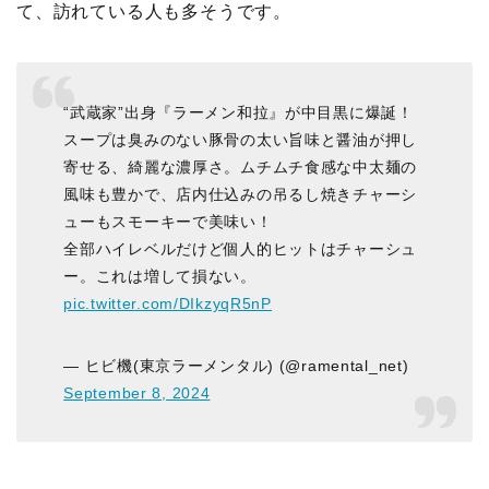
て、訪れている人も多そうです。
“武蔵家”出身『ラーメン和拉』が中目黒に爆誕！
スープは臭みのない豚骨の太い旨味と醤油が押し
寄せる、綺麗な濃厚さ。ムチムチ食感な中太麺の
風味も豊かで、店内仕込みの吊るし焼きチャーシ
ューもスモーキーで美味い！
全部ハイレベルだけど個人的ヒットはチャーシュ
ー。これは増して損ない。
pic.twitter.com/DIkzyqR5nP
— ヒビ機(東京ラーメンタル) (@ramental_net)
September 8, 2024