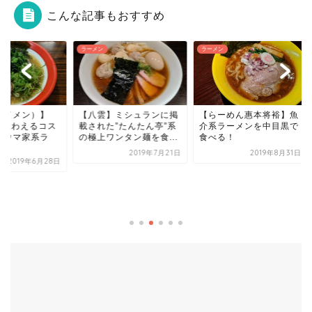
こんな記事もおすすめ
メン
ラーメン
ラーメン
八雲】ミシュランに掲
【らーめん惠本将裕】魚
された”たんたん亭”系
介系ラーメンを中目黒で
極上ワンタン麺を食...
食べる！
2019年7月21日
2019年8月31日
【伊蔵八 中華そば｜
寺】シンプルで味わ
い中華そばを食べてき.
2020年1月