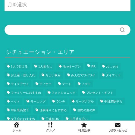
月
別
記
事
一
覧
シチュエーション・エリア
1人で行ける
1人暮らし
Newオープン
PR
おしゃれ
お土産・差し入れ
ちょい飲み
みんなでワイワイ
ダイエット
テイクアウト
ディナー
デート
ノマド
ファミリーにおすすめ
フォトジェニック
プレゼント・ギフト
ペット
モーニング
ランチ
リーズナブル
中目黒駅チカ
中目黒高架下
仕事帰りにおすすめ
住民の生の声
女子会におすすめ
子連れOK
山手通り沿い
恵比寿・代官山エリア
東山
桜まつり
求人
池尻大橋
ホーム
グルメ
特集記事
お問い合わせ