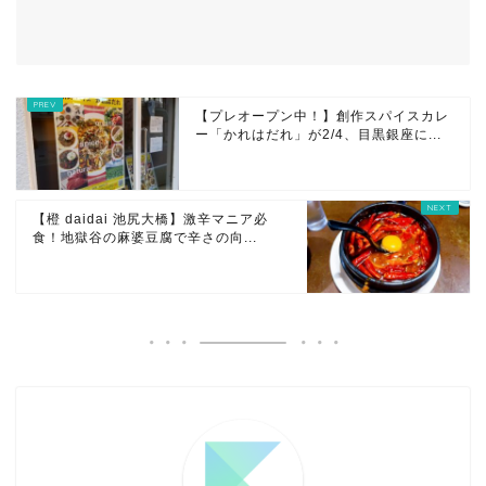
【プレオープン中！】創作スパイスカレ
ー「かれはだれ」が2/4、目黒銀座に...
【橙 daidai 池尻大橋】激辛マニア必
食！地獄谷の麻婆豆腐で辛さの向...