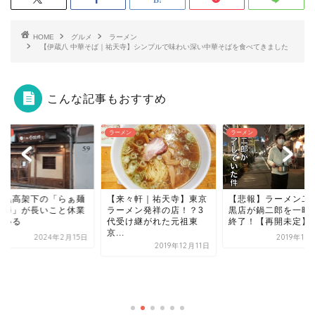
HOME
グルメ
ラーメン
【伊蔵八 中華そば｜祐天寺】シンプルで味わい深い中華そばを食べてきました
こんな記事もおすすめ
メン
ラーメン
ラーメン
来々軒｜祐天寺】東京
【悲報】ラーメン二郎目
ーメン発祥の店！？3
黒店が鍋二郎を一時的に
受け継がれた元祖東
終了！【再開未定】
.
2019年11月21日
2019年12月11日
【らーめん惠本将裕
介系ラーメンを中目
食べる！
2019年8