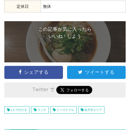
定休日
無休
この記事が気に入ったら
いいね ! しよう
シェアする
ツイートする
Twitter で
1人で行ける
ランチ
リーズナブル
祐天寺エリア