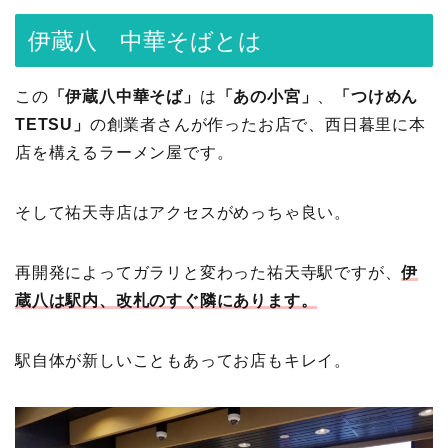
伊蔵八 中華そばとは
この
「伊蔵八中華そば」
は
「あの小宮」
、
「つけめん
TETSU」
の創業者さんが作ったお店で、西日暮里に本
店を構えるラーメン屋です。
そして祐天寺店はアクセスがめっちゃ良い。
再開発によってガラリと変わった祐天寺駅ですが、
伊
蔵八は駅内、改札のすぐ隣にあります。
駅自体が新しいこともあってお店もキレイ。