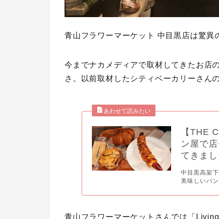
青山フラワーマーケット 中目黒店は驚異
今までナカメディアで取材してきたお店
さ。以前取材したシティベーカリーさん
【THE 
ン屋で店
てきまし
中目黒高架下の
美味しいパン
青山フラワーマーケットさんでは「Living Wi