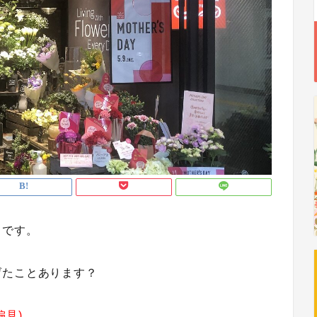
川です。
げたことあります？
偏見)