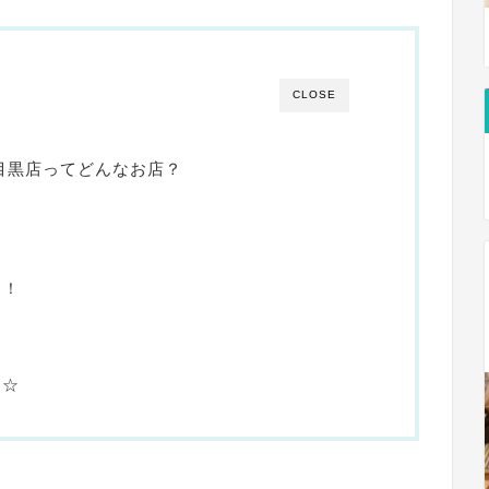
CLOSE
目黒店ってどんなお店？
も！
な☆