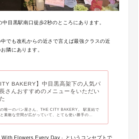
の
中目黒駅南口徒歩2秒
のところにあります。
の中でも改札からの近さで言えば最強クラスの近
のお隣にあります。
CITY BAKERY】中目黒高架下の人気パ
長さんおすすめのメニューをいただい
た
唯一のパン屋さん、THE CITY BAKERY。 駅直結で
と素敵な空間が広がっていて、とても使い勝手の...
th Flowers Every Day」というコンセプトで、