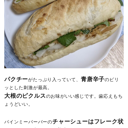
パクチー
青唐辛子
がたっぷり入っていて、
のピリ
ッとした刺激が最高。
大根のピクルス
のお味がいい感じです。歯応えもち
ょうどいい。
チャーシューはフレーク状
バインミーバーバーの