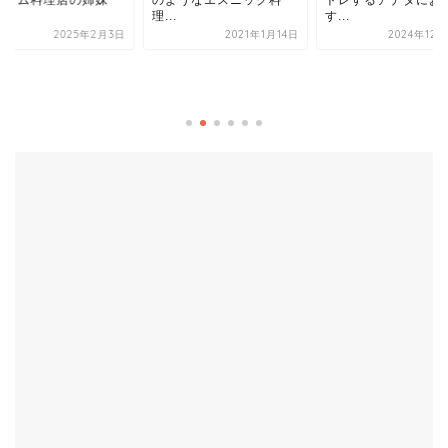
..
す...
2021年1月14日
2024年12月23日
【ファイブスター
ェ】歓喜！復活し
の海南チキンライ
す...
2021年