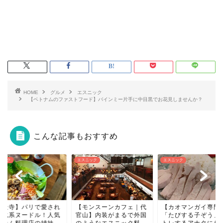
HOME
グルメ
エスニック
【ベトナムのファストフード】バインミー片手に中目黒でお花見しませんか？
こんな記事もおすすめ
スニック
エスニック
エスニック
モンスーンカフェ｜代
【カオマンガイ専門店】
山】内装がまるで外国
「たびする子ぞう」は筋
ようなエスニック料
トレするアナタにおす