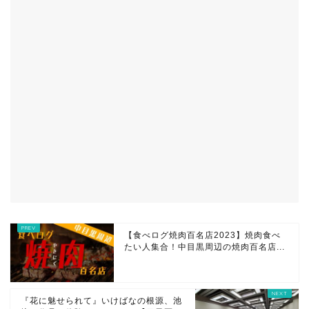
【食べログ焼肉百名店2023】焼肉食べ
たい人集合！中目黒周辺の焼肉百名店...
『花に魅せられて』いけばなの根源、池