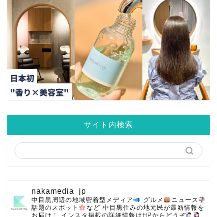
サイト内検索
nakamedia_jp
中目黒周辺の地域密着型メディア
グルメ
ニュース
話題のスポット
など
中目黒住みの地元民が最新情報を
お届け！
インスタ掲載の詳細情報はHPからどうぞ