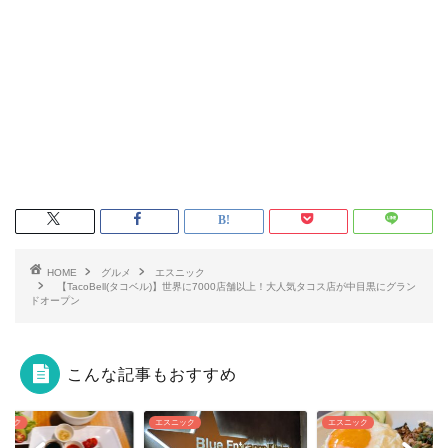
HOME
グルメ
エスニック
【TacoBell(タコベル)】世界に7000店舗以上！大人気タコス店が中目黒にグラン
ドオープン
こんな記事もおすすめ
ニック
エスニック
エスニック