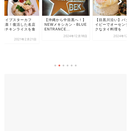
ファイブスターカフ
【沖縄から中目黒へ！】
【目黒川沿い】バタ
】歓喜！復活した名店
NEWメキシカン・BLUE
イピーでオーセンテ
海南チキンライスを食
ENTRANCE...
クなタイ料理を
.
2024年12月18日
2024年12
2021年2月21日