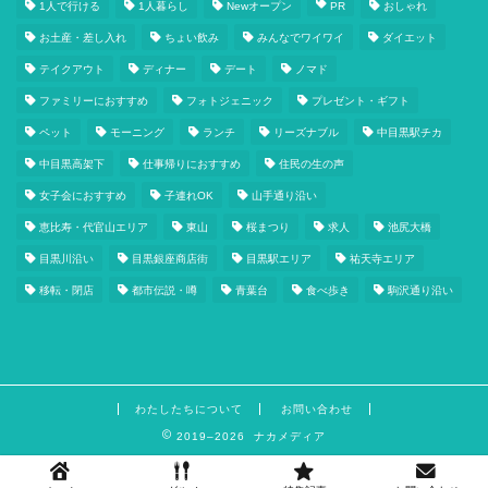
1人で行ける
1人暮らし
Newオープン
PR
おしゃれ
お土産・差し入れ
ちょい飲み
みんなでワイワイ
ダイエット
テイクアウト
ディナー
デート
ノマド
ファミリーにおすすめ
フォトジェニック
プレゼント・ギフト
ペット
モーニング
ランチ
リーズナブル
中目黒駅チカ
中目黒高架下
仕事帰りにおすすめ
住民の生の声
女子会におすすめ
子連れOK
山手通り沿い
恵比寿・代官山エリア
東山
桜まつり
求人
池尻大橋
目黒川沿い
目黒銀座商店街
目黒駅エリア
祐天寺エリア
移転・閉店
都市伝説・噂
青葉台
食べ歩き
駒沢通り沿い
わたしたちについて
お問い合わせ
2019–2026 ナカメディア