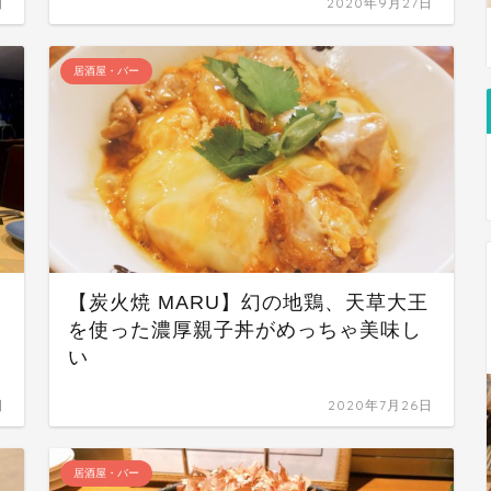
日
2020年9月27日
居酒屋・バー
【炭火焼 MARU】幻の地鶏、天草大王
を使った濃厚親子丼がめっちゃ美味し
い
日
2020年7月26日
居酒屋・バー