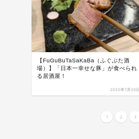
【FuGuBuTaSaKaBa（ふぐぶた酒
場）】「日本一幸せな豚」が食べられ
る居酒屋！
2020年7月20
1
2
3