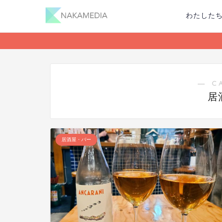
わたした
― C
居
居酒屋・バー