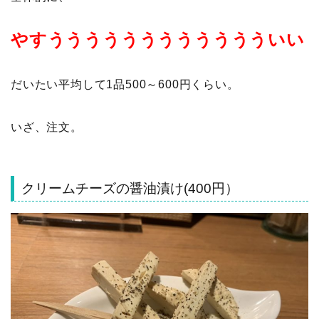
やすうううううううううううういい
だいたい平均して1品500～600円くらい。
いざ、注文。
クリームチーズの醤油漬け(400円）