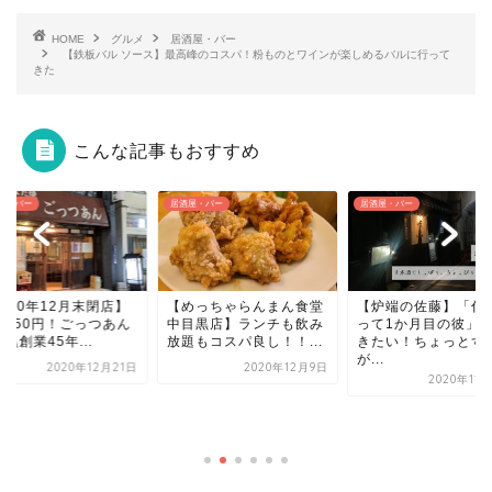
HOME
グルメ
居酒屋・バー
【鉄板バル ソース】最高峰のコスパ！粉ものとワインが楽しめるバルに行って
きた
こんな記事もおすすめ
屋・バー
居酒屋・バー
居酒屋・バー
めっちゃらんまん食堂
【炉端の佐藤】「付き合
目黒店】ランチも飲み
って1か月目の彼」と行
題もコスパ良し！！...
きたい！ちょっとずつ
が...
2020年12月9日
2020年11月26日
【n-03 (エヌゼロサン
祐天寺】一人でも仲
いあの人と...
2024年9