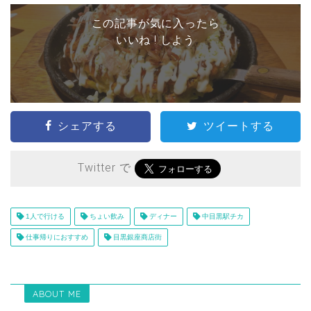
この記事が気に入ったら
いいね ! しよう
シェアする
ツイートする
Twitter で
1人で行ける
ちょい飲み
ディナー
中目黒駅チカ
仕事帰りにおすすめ
目黒銀座商店街
ABOUT ME