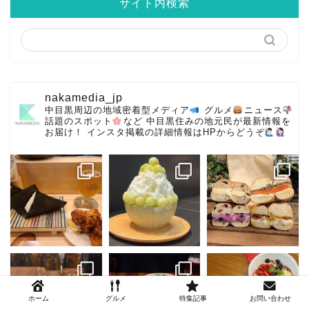
サイト内検索
nakamedia_jp
中目黒周辺の地域密着型メディア
グルメ
ニュース
話題のスポット
など
中目黒住みの地元民が最新情報を
お届け！
インスタ掲載の詳細情報はHPからどうぞ
ホーム
グルメ
特集記事
お問い合わせ