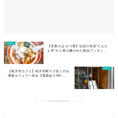
【支那そば かづ屋】伝説の名店”たんた
ん亭”から受け継がれた絶品ワンタン...
【祐天寺カフェ】祐天寺駅スグ近くのお
洒落カフェで一休み【電源あり/Wi-...