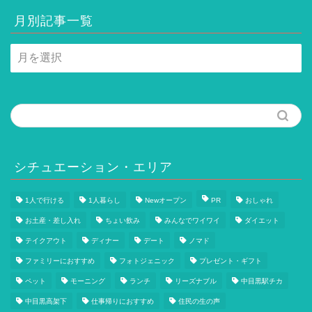
月別記事一覧
月
別
記
事
一
覧
シチュエーション・エリア
1人で行ける
1人暮らし
Newオープン
PR
おしゃれ
お土産・差し入れ
ちょい飲み
みんなでワイワイ
ダイエット
テイクアウト
ディナー
デート
ノマド
ファミリーにおすすめ
フォトジェニック
プレゼント・ギフト
ペット
モーニング
ランチ
リーズナブル
中目黒駅チカ
中目黒高架下
仕事帰りにおすすめ
住民の生の声