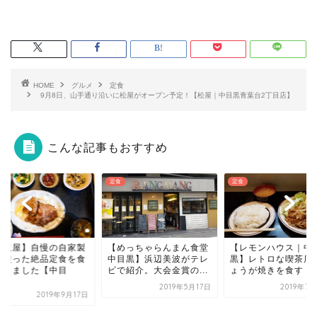
HOME
グルメ
定食
9月8日、山手通り沿いに松屋がオープン予定！【松屋｜中目黒青葉台2丁目店】
こんな記事もおすすめ
食
定食
定食
めっちゃらんまん食堂
【レモンハウス｜中目
目黒】浜辺美波がテレ
黒】レトロな喫茶店でし
で紹介。大会金賞の...
ょうが焼きを食す！！
2019年5月17日
2019年7月27日
【中目黒】土鍋ごは
べ放題！行列ができ