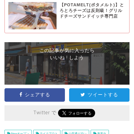
【POTAMELT(ポタメルト)】と
ろとろチーズは反則級！グリル
ドチーズサンドイッチ専門店
この記事が気に入ったら
いいね ! しよう
シェアする
ツイートする
Twitter で
Newオープン
テイクアウト
山手通り沿い
青葉台