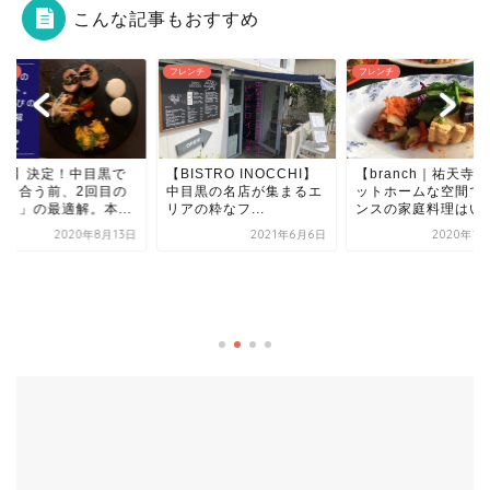
こんな記事もおすすめ
ンチ
フレンチ
フレンチ
ISTRO INOCCHI】
【branch｜祐天寺】ア
目黒の名店が集まるエ
ットホームな空間でフラ
の粋なフ...
ンスの家庭料理はい...
2021年6月6日
2020年1月24日
【中目黒ブロックス
く子も黙る、創作鉄
レンチ！今なら驚き
飲...
2020年8