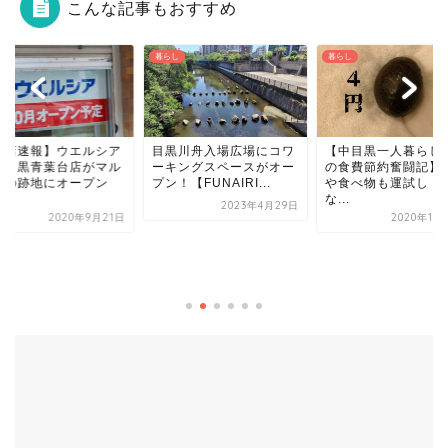
こんな記事もおすすめ
し
暮らし
暮らし
開店速報】ウエルシア
目黒川舟入場広場にコワ
【中目黒一人暮らしO
局目黒青葉台店がマル
ーキングスペースがオー
の食費節約奮闘記】
ワの跡地にオープン
プン！【FUNAIRI...
や食べ物も運試し！
.
な...
2023年4月29日
2020年9月21日
2020年10