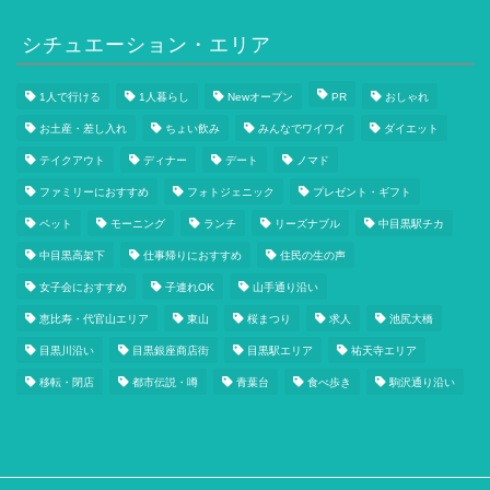
シチュエーション・エリア
1人で行ける
1人暮らし
Newオープン
PR
おしゃれ
お土産・差し入れ
ちょい飲み
みんなでワイワイ
ダイエット
テイクアウト
ディナー
デート
ノマド
ファミリーにおすすめ
フォトジェニック
プレゼント・ギフト
ペット
モーニング
ランチ
リーズナブル
中目黒駅チカ
中目黒高架下
仕事帰りにおすすめ
住民の生の声
女子会におすすめ
子連れOK
山手通り沿い
恵比寿・代官山エリア
東山
桜まつり
求人
池尻大橋
目黒川沿い
目黒銀座商店街
目黒駅エリア
祐天寺エリア
移転・閉店
都市伝説・噂
青葉台
食べ歩き
駒沢通り沿い