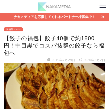
ナカメディアを応援してくれるパートナー様募集中！
居酒屋・バー
【餃子の福包】餃子40個で約1800
円！中目黒でコスパ抜群の餃子なら福
包へ
2019年7月29日
/
2020年8月2日