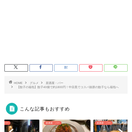
HOME
グルメ
居酒屋・バー
【餃子の福包】餃子40個で約1800円！中目黒でコスパ抜群の餃子なら福包へ
こんな記事もおすすめ
屋・バー
居酒屋・バー
居酒屋・バー