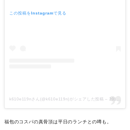
この投稿をInstagramで見る
k610e119nさん(@k610e119n)がシェアした投稿
–
2019年 6月月25日午後10時09分PDT
福包のコスパの真骨頂は平日のランチとの噂も。