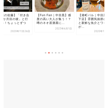
un Fan｜中目黒】感
【港町バル｜中目黒高架
の高い大人が集う！？
下店】雰囲気抜群の店内
ネオ居酒屋に...
と新鮮な魚介とワイン
が...
2023年6月1日
2020年12月13日
【Corner】池尻大
街角にできたアット
ムなカフェ居酒屋
2023年1