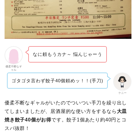
なに頼もうカナ～ 悩んじゃーう
優柔不断なギ
ャル
ゴタゴタ言わず餃子40個頼めッ！！(手刀)
ケニー
優柔不断なギャルがいたのでついつい手刀を繰り出し
てしまいましたが、居酒屋的な使い方をするなら
大皿
焼き餃子40個がお得
です。餃子1個あたり約40円とコ
スパ抜群！