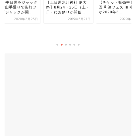
上目黒氷川神社 例大
【チケット販売中】第15
】8月24・25日（土・
回 和酒フェス in 中目黒
）にお祭りが開催...
が2020年3...
2019年8月21日
2020年2月14日
【2月3日開催】上
川神社で節分祭が
れるよ
2020年