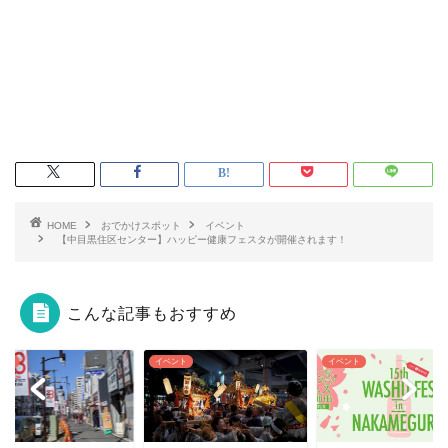
HOME
おでかけスポット
イベント
【中目黒住区センター】ハッピー健康フェスタが開催されます！
こんな記事もおすすめ
ベント
イベント
イベント