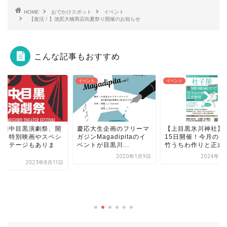
HOME
おでかけスポット
イベント
【復活！】池尻大橋商店街夏祭り開催のお知らせ
こんな記事もおすすめ
ベント
イベント
イベント
応大生企画のフリーマ
【上目黒氷川神社】5月
ジンMagadipitaのイ
15日開催！今月の内容は
ントが目黒川...
竹うちわ作りと正式参...
2020年1月9日
2024年5月14日
LDHフラッグジャ
一時中止に？！再
は不明！中止理由
2020