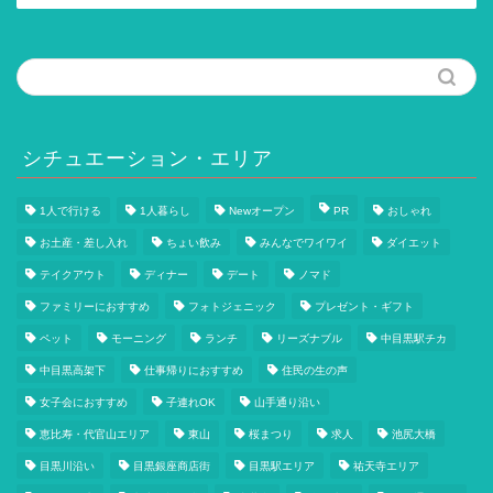
記
事
一
覧
シチュエーション・エリア
1人で行ける
1人暮らし
Newオープン
PR
おしゃれ
お土産・差し入れ
ちょい飲み
みんなでワイワイ
ダイエット
テイクアウト
ディナー
デート
ノマド
ファミリーにおすすめ
フォトジェニック
プレゼント・ギフト
ペット
モーニング
ランチ
リーズナブル
中目黒駅チカ
中目黒高架下
仕事帰りにおすすめ
住民の生の声
女子会におすすめ
子連れOK
山手通り沿い
恵比寿・代官山エリア
東山
桜まつり
求人
池尻大橋
目黒川沿い
目黒銀座商店街
目黒駅エリア
祐天寺エリア