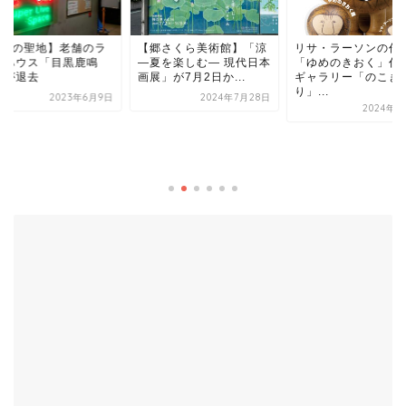
郷さくら美術館】「涼
リサ・ラーソンの作品展
夏を楽しむ― 現代日本
「ゆめのきおく」代官山
」が7月2日か...
ギャラリー「のこぎ
り」...
2024年7月28日
2024年2月6日
【なかめエンノシタ
ズ】全長80メートル
面アートがついに完
2019年8