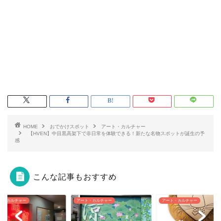
HOME
おでかけスポット
アート・カルチャー
【HVEN】中目黒高架下で非日常を体験できる！新たな名物スポットが誕生の予
感
こんな記事もおすすめ
ト・カルチャー
アート・カルチャー
アート・カルチャー