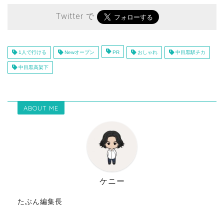
Twitter で
1人で行ける
Newオープン
PR
おしゃれ
中目黒駅チカ
中目黒高架下
ABOUT ME
ケニー
たぶん編集長