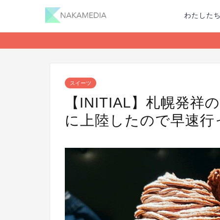
わたした
スイーツ
【INITIAL】札幌発
に上陸したので早速行