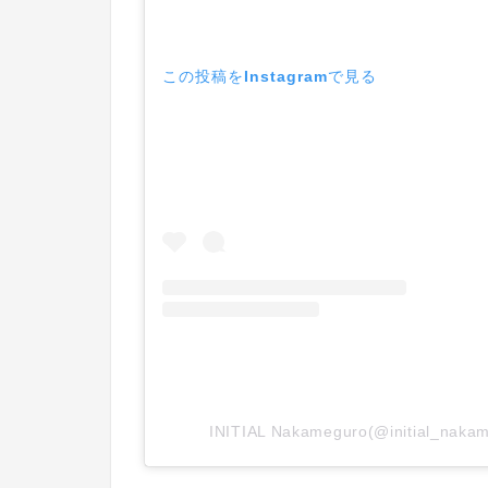
この投稿をInstagramで見る
INITIAL Nakameguro(@initial_