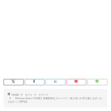
HOME
カフェ
スイーツ
【Groovy Nuts | 中目黒】多種多様なフレーバー！友人宅への手土産にもぴった
りなナッツ専門店