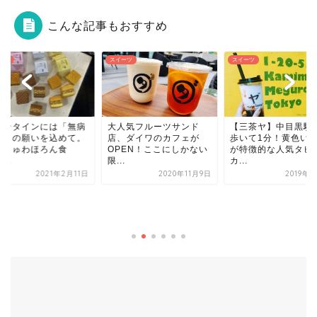
こんな記事もおすすめ
ーツ
スイーツ
スイーツ
人気フルーツサンド
【三茶ヤ】中目黒駅から
、ダイワのカフェが
歩いて1分！黄色いお店
PEN！ここにしかない
が特徴的な人気タピオ
.
カ...
2020年11月9日
2019年9月4日
【BONTEMPS 中目
韓国発ドーナツ＆コ
ーチェーン店が東...
2024年6