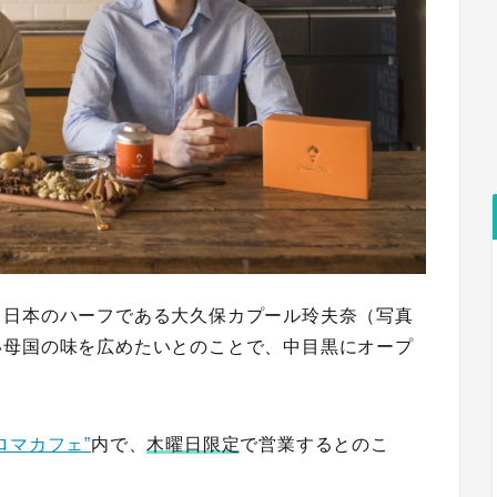
と日本のハーフである
大久保カプール玲夫奈
（写真
い母国の味を広めたいとのことで、中目黒にオープ
ロマカフェ”
内で、
木曜日限定
で営業するとのこ