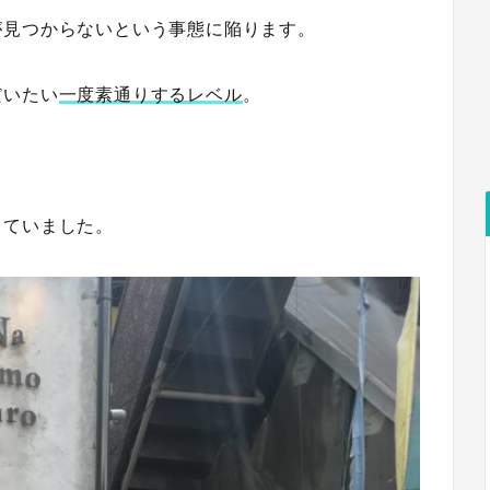
が見つからないという事態に陥ります。
だいたい
一度素通りするレベル
。
っていました。