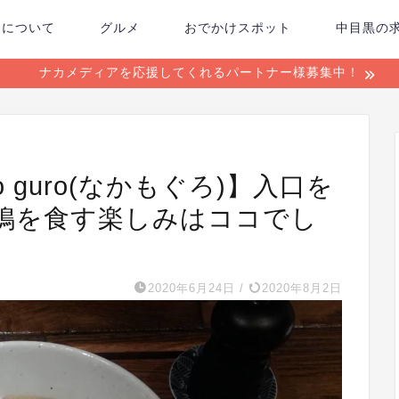
ちについて
グルメ
おでかけスポット
中目黒の
ナカメディアを応援してくれるパートナー様募集中！
o guro(なかもぐろ)】入口を
鴨を食す楽しみはココでし
2020年6月24日
/
2020年8月2日