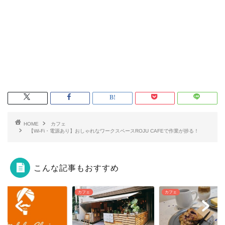
HOME
カフェ
【Wi-Fi・電源あり】おしゃれなワークスペースROJU CAFEで作業が捗る！
こんな記事もおすすめ
ェ
カフェ
カフェ