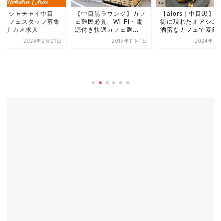
中目黒ラウンジ】カフ
【alors｜中目黒】住宅
民必見！Wi-Fi・電
街に現れたオアシス。お
き快適カフェ選...
洒落なカフェで素敵...
2019年11月1日
2024年7月12日
中目黒、池尻大橋の
ヒースタンド、
Bubbles Chill C...
2019年5